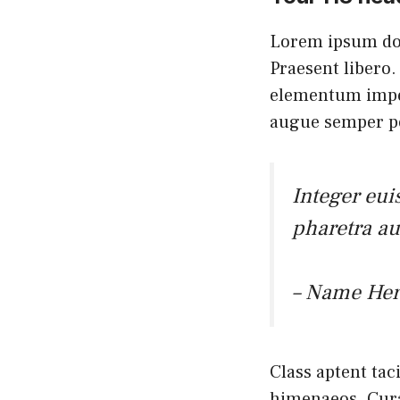
Lorem ipsum dolo
Praesent libero.
elementum imper
augue semper po
Integer eu
pharetra a
– Name Her
Class aptent tac
himenaeos. Curab