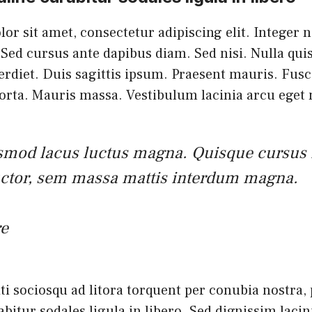
r sit amet, consectetur adipiscing elit. Integer n
 Sed cursus ante dapibus diam. Sed nisi. Nulla qui
diet. Duis sagittis ipsum. Praesent mauris. Fusce
rta. Mauris massa. Vestibulum lacinia arcu eget 
ismod lacus luctus magna. Quisque cursus 
uctor, sem massa mattis interdum magna.
e
iti sociosqu ad litora torquent per conubia nostra,
itur sodales ligula in libero. Sed dignissim lacin