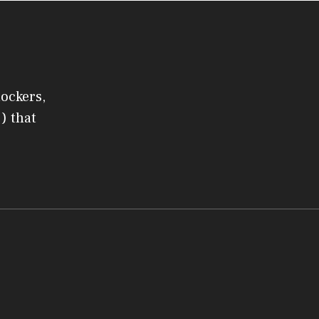
lockers,
) that