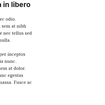
 in libero
ec odio.
s sem at nibh
 nec tellus sed
nulla.
 per inceptos
ia nunc.
sem at dolor.
nunc egestas
, massa. Fusce ac