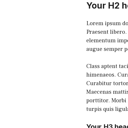
Your H2 he
Lorem ipsum dolo
Praesent libero.
elementum imper
augue semper po
Class aptent tac
himenaeos. Curab
Curabitur tortor
Maecenas mattis.
porttitor. Morbi 
turpis quis ligu
Your H3 headl