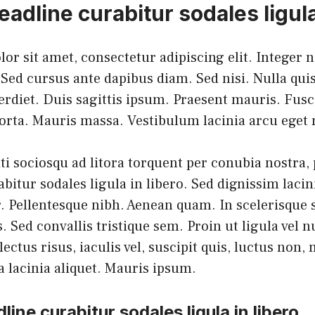
adline curabitur sodales ligula
r sit amet, consectetur adipiscing elit. Integer n
 Sed cursus ante dapibus diam. Sed nisi. Nulla qui
diet. Duis sagittis ipsum. Praesent mauris. Fusce
rta. Mauris massa. Vestibulum lacinia arcu eget 
iti sociosqu ad litora torquent per conubia nostra,
itur sodales ligula in libero. Sed dignissim lacin
. Pellentesque nibh. Aenean quam. In scelerisque 
 Sed convallis tristique sem. Proin ut ligula vel 
lectus risus, iaculis vel, suscipit quis, luctus non
la lacinia aliquet. Mauris ipsum.
ine curabitur sodales ligula in libero