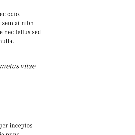
ec odio.
s sem at nibh
 nec tellus sed
nulla.
metus vitae
 per inceptos
ia nunc.