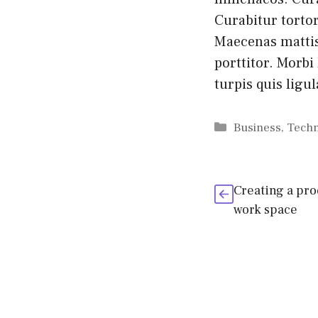
Curabitur tortor
Maecenas mattis.
porttitor. Morbi 
turpis quis ligu
Categories
Business
,
Tech
Creating a pr
work space