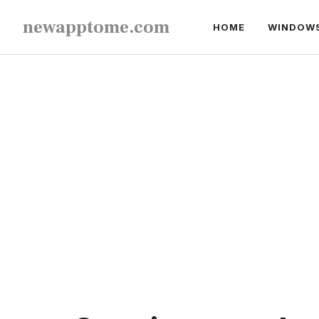
Skip
newapptome.com
HOME
WINDOW
to
content