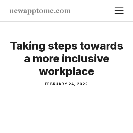
Skip
M
newapptome.com
to
content
Taking steps towards
a more inclusive
workplace
FEBRUARY 24, 2022